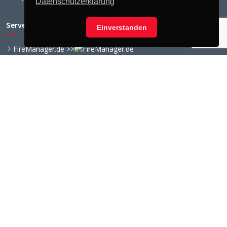
Datenschutzerklärung
Serverstatus
Einverstanden
FireManager.de >>
Meeting Server >>
SMS Gateway >>
© Copyright
FireManager.de
. All Rights Reserved