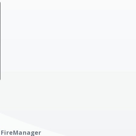
!
n FireManager