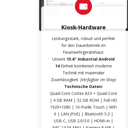
Kiosk-Hardware
Leistungsstark, robust und perfekt
für den Dauerbetrieb im
Feuerwehrgerätehaus:
Unsere
15.6" Industrial Android
14
Einheit kombiniert moderne
Technik mit maximaler
Zuverlässigkeit.
(Verfügbar im Shop)
Technische Daten:
Quad-Core Cortex A53 + Quad-Core
| 4 GB RAM | 32 GB ROM | Full-HD
1920×1080 | 10-Punkt Touch | WiFi
6 | LAN (PoE) | Bluetooth 5.3 |
USB-C, USB 2.0/3.0 | HDMI-In |
NFC 13.56 MHz | Kamera 8 MP |