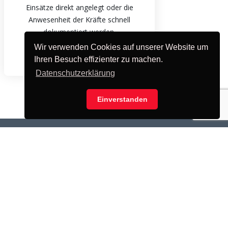
Einsätze direkt angelegt oder die
Anwesenheit der Kräfte schnell
dokumentiert werden.
Schnell. Praktisch. Einfach.
Wir verwenden Cookies auf unserer Website um
Ihren Besuch effizienter zu machen.
Datenschutzerklärung
Einverstanden
rverstatus
ireManager.de >>
eeting Server >>
MS Gateway >>