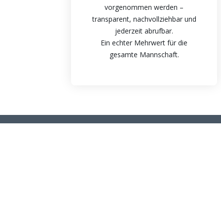
vorgenommen werden –
transparent, nachvollziehbar und
jederzeit abrufbar.
Ein echter Mehrwert für die
gesamte Mannschaft.
FIREMANAGER GMBH
Nützli
Hom
Funk
Am Hacklberg 5
92660 Neustadt, Germany
Preis
FAQ