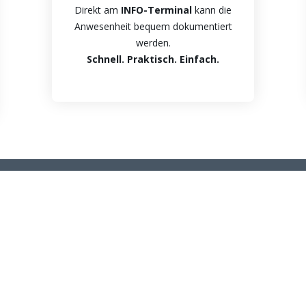
Direkt am
INFO-Terminal
kann die
Anwesenheit bequem dokumentiert
werden.
Schnell. Praktisch. Einfach.
che Links
Nützliche Links
Se
e
Broschüre
F
tionsumfang
Führerscheinkontrolle
M
e
FireManager Zusatzalarmierung
S
Datenschutz